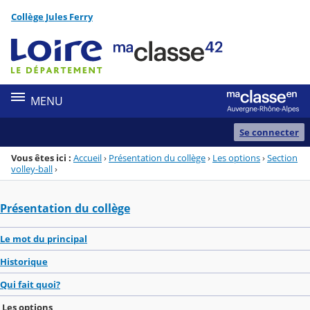
Panneau de gestion des cookies
Collège Jules Ferry
Menu de la rubrique
Contenu
MENU
Se connecter
Vous êtes ici :
Accueil
›
Présentation du collège
›
Les options
›
Section
volley-ball
›
Présentation du collège
Le mot du principal
Historique
Qui fait quoi?
Les options