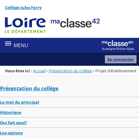
Panneau de gestion des cookies
Collège Jules Ferry
Menu de la rubrique
Contenu
MENU
Se connecter
Vous êtes ici :
Accueil
›
Présentation du collège
›
Projet d'établissement
Présentation du collège
Le mot du principal
Historique
Qui fait quoi?
Les options